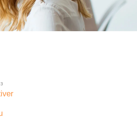
23
iver
u